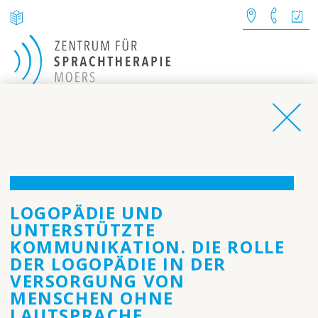
AKTUELLES
Brückentage (15.5.2026 &
05.06.2026) Praxis geschlossen
Telefonische Sprechzeite
8.00 - 12.00 Uhr & 15.00 -17.0
Uhr (freitags 8.00 -12.00)
LOGOPÄDIE UND
Unser Team
Kontakt
UNTERSTÜTZTE
KOMMUNIKATION. DIE ROLLE
DER LOGOPÄDIE IN DER
VERSORGUNG VON
MENSCHEN OHNE
LAUTSPRACHE