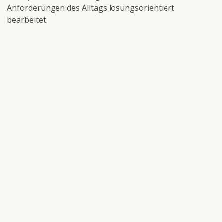
Anforderungen des Alltags lösungsorientiert
bearbeitet.
Kinder und
Erwachsene
Menschen mit
Jugendliche
Behinderung
Unterstützte
Kooperationen
Forschung
Kommunikation