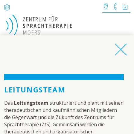
AKTUELLES
Brückentage (15.5.2026 &
05.06.2026) Praxis geschlossen
Telefonische Sprechzeite
8.00 - 12.00 Uhr & 15.00 -17.0
Uhr (freitags 8.00 -12.00)
LEITUNGSTEAM
Unser Team
Kontakt
Das
Leitungsteam
strukturiert und plant mit seinen
therapeutischen und kaufmännischen Mitgliedern
die Gegenwart und die Zukunft des Zentrums für
Sprachtherapie (ZfS). Gemeinsam werden die
therapeutischen und organisatorischen