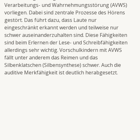
Verarbeitungs- und Wahrnehmungsstörung (AVWS)
vorliegen. Dabei sind zentrale Prozesse des Hörens
Kinder und
Erwachsene
Menschen mit
gestört. Das führt dazu, dass Laute nur
Jugendliche
Behinderung
eingeschränkt erkannt werden und teilweise nur
schwer auseinanderzuhalten sind. Diese Fähigkeiten
sind beim Erlernen der Lese- und Schreibfähigkeiten
allerdings sehr wichtig. Vorschulkindern mit AVWS
fällt unter anderem das Reimen und das
Silbenklatschen (Silbensynthese) schwer. Auch die
auditive Merkfähigkeit ist deutlich herabgesetzt.
Unterstützte
Kooperationen
Forschung
Kommunikation