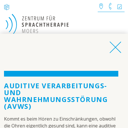
AKTUELLES
Brückentage (15.5.2026 &
05.06.2026) Praxis geschlossen
Telefonische Sprechzeite
8.00 - 12.00 Uhr & 15.00 -17.0
Uhr (freitags 8.00 -12.00)
AUDITIVE VERARBEITUNGS-
Unser Team
Kontakt
UND
WAHRNEHMUNGSSTÖRUNG
(AVWS)
Kommt es beim Hören zu Einschränkungen, obwohl
die Ohren eigentlich gesund sind, kann eine auditive